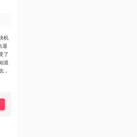
快机
名退
受了
不知道
眈，