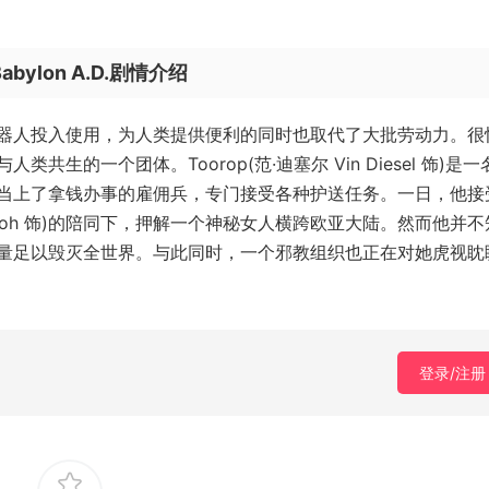
ylon A.D.剧情介绍
器人投入使用，为人类提供便利的同时也取代了大批劳动力。很
的一个团体。Toorop(范·迪塞尔 Vin Diesel 饰)是一
当上了拿钱办事的雇佣兵，专门接受各种护送任务。一日，他接
le Yeoh 饰)的陪同下，押解一个神秘女人横跨欧亚大陆。然而他并
量足以毁灭全世界。与此同时，一个邪教组织也正在对她虎视眈
登录/注册