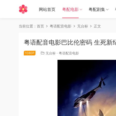
网站首页
粤配电影
粤配剧集
当前位置：
首页
粤语配音电影
无台标
正文
粤语配音电影巴比伦密码 生死新纪元 巴
1080P
无台标
·
粤语配音电影