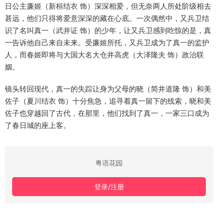
日公主廉姬（新桓结衣 饰）深深相爱，但无奈两人所处阶级相去
甚远，他们只得将爱意深深的藏在心底。一次偶然中，又兵卫结
识了名叫真一（武井证 饰）的少年，让又兵卫感到吃惊的是，真
一告诉他自己来自未来。受廉姬所托，又兵卫成为了真一的监护
人，而春姬即将与大国大名大仓井高虎（大泽隆夫 饰）政治联
姻。
镜头转回现代，真一的失踪让身为父母的晓（简井道隆 饰）和美
佐子（夏川结衣 饰）十分焦急，追寻着真一留下的线索，晓和美
佐子也穿越回了古代，在那里，他们找到了真一，一家三口成为
了春日城的座上客。
粤语花园
登录/注册