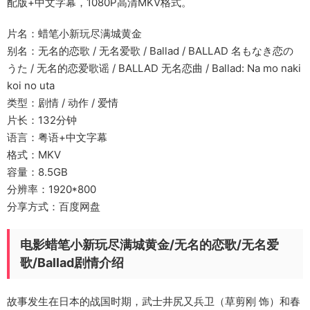
配版+中文字幕，1080P高清MKV格式。
片名：蜡笔小新玩尽满城黄金
别名：无名的恋歌 / 无名爱歌 / Ballad / BALLAD 名もなき恋の
うた / 无名的恋爱歌谣 / BALLAD 无名恋曲 / Ballad: Na mo naki
koi no uta
类型：剧情 / 动作 / 爱情
片长：132分钟
语言：粤语+中文字幕
格式：MKV
容量：8.5GB
分辨率：1920*800
分享方式：百度网盘
电影蜡笔小新玩尽满城黄金/无名的恋歌/无名爱
歌/Ballad剧情介绍
故事发生在日本的战国时期，武士井尻又兵卫（草剪刚 饰）和春