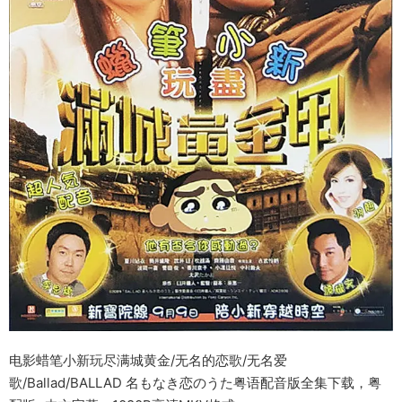
电影蜡笔小新玩尽满城黄金/无名的恋歌/无名爱
歌/Ballad/BALLAD 名もなき恋のうた粤语配音版全集下载，粤