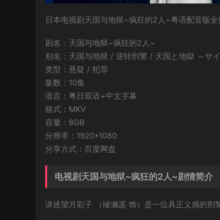
日本电视剧天国与地狱~疯狂的2人~粤语配音版全集
剧名：天国与地狱~疯狂的2人~
别名：天国与地狱 / 逆转刑警 / 天国と地獄 ～サイコな2人～/ H
类型：悬疑 / 犯罪
集数：10集
语言：粤日双语+中文字幕
格式：MKV
容量：8GB
分辨率：1920*1080
分享方式：百度网盘
电视剧天国与地狱~疯狂的2人~剧情简介
讲述望月彩子 （绫濑遥 饰）是一位具正义感的