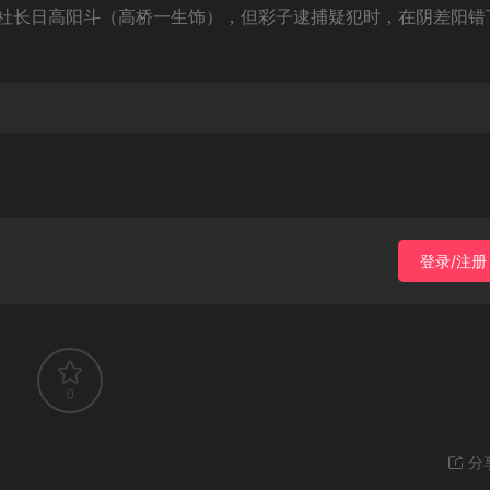
社长日高阳斗（高桥一生饰），但彩子逮捕疑犯时，在阴差阳错
登录/注册
0
分