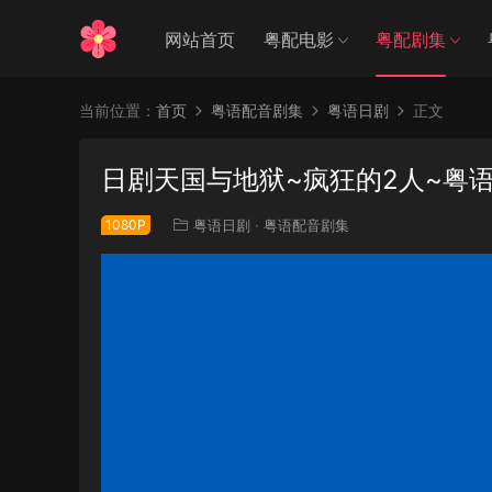
网站首页
粤配电影
粤配剧集
当前位置：
首页
粤语配音剧集
粤语日剧
正文
日剧天国与地狱~疯狂的2人~粤语
1080P
粤语日剧
·
粤语配音剧集