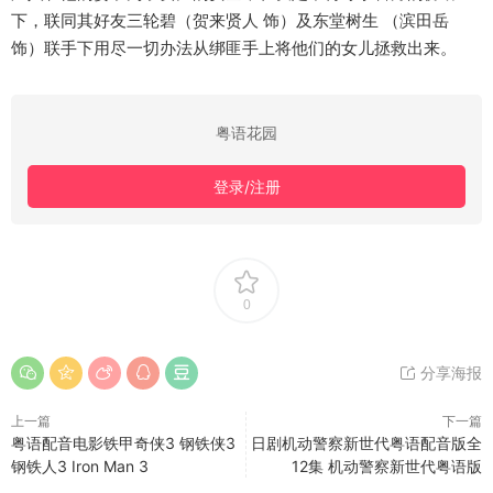
下，联同其好友三轮碧（贺来贤人 饰）及东堂树生 （滨田岳
饰）联手下用尽一切办法从绑匪手上将他们的女儿拯救出来。
粤语花园
登录/注册
0
分享海报
上一篇
下一篇
粤语配音电影铁甲奇侠3 钢铁侠3
日剧机动警察新世代粤语配音版全
钢铁人3 Iron Man 3
12集 机动警察新世代粤语版