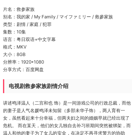
片名：救参家族
别名：我的家 / My Family / マイファミリー / 救參家族
类型：剧情 / 家庭 / 犯罪
集数：10集
语言：粤日双语+中文字幕
格式：MKV
大小：8GB
分辨率：1920*1080
分享方式：百度网盘
电视剧救参家族剧情介绍
讲述鸣泽温人（二宫和也 饰）是一间游戏公司的行政总裁，而他
的妻子是人气名媛鸣泽未知留（多部未华子饰），两人育有一
女，虽然看起来十分幸福，但两夫妇之间的婚姻早就已经出现了
危机。 而在某天，他们的女儿独自去补习班期间突然被绑架，而
温人和他的妻子为了女儿的安全，在决定不再寻求警方的协助