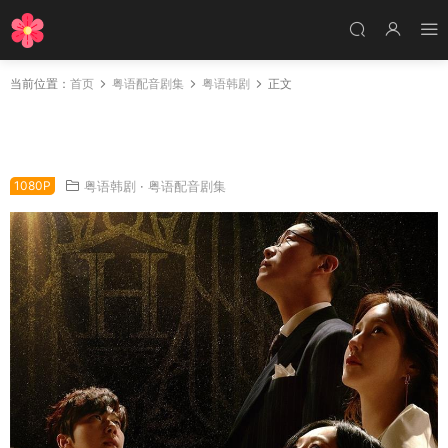
当前位置：
首页
粤语配音剧集
粤语韩剧
正文
韩剧Penthouse上流战争2粤语配音版全21集 顶
楼2粤语版
1080P
粤语韩剧
·
粤语配音剧集