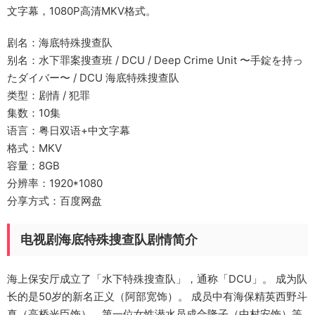
文字幕，1080P高清MKV格式。
剧名：海底特殊搜查队
别名：水下罪案搜查班 / DCU / Deep Crime Unit 〜手錠を持っ
たダイバー〜 / DCU 海底特殊搜查队
类型：剧情 / 犯罪
集数：10集
语言：粤日双语+中文字幕
格式：MKV
容量：8GB
分辨率：1920*1080
分享方式：百度网盘
电视剧海底特殊搜查队剧情简介
海上保安厅成立了「水下特殊搜查队」，通称「DCU」。 成为队
长的是50岁的新名正义（阿部宽饰）。 成员中有海保精英西野斗
真（高桥光臣饰）、第一位女性潜水员成合隆子（中村安饰）等