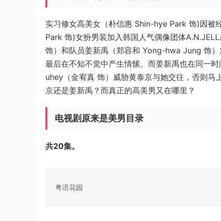
实习修女高美女（朴信惠 Shin-hye Park 饰
Park 饰)女扮男装加入韩国人气偶像团体A.N.JEL
饰）和队员姜新禹（郑容和 Yong-hwa Jun
最后在不知不觉中产生情愫。而姜新禹也在同一时
uhey（金宥真 饰）威胁黄泰京与她交往，否则
京还是姜新禹？而真正的高美男又在哪里？
电视剧原来是美男目录
共20集。
粤语花园