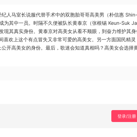
)因被经纪人马室长说服代替手术中的双胞胎哥哥高美男（朴信惠 Shin-
L成为其中一员。时隔不久便被队长黄泰京（张根锡 Keun-Suk Ja
g 饰）发现其真实身份。黄泰京对高美女从看不顺眼，到奋力维护其
间喜欢上这个有点冒失又非常可爱的高美女。另一方面国民精灵
马上公开高美女的身份。最后，歌迷会知道真相吗？高美女会选择
登录/注册