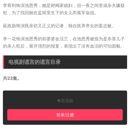
李宥利饰演池恩秀，她是财阀家媳妇，但一夜之间变成杀夫嫌疑
犯，为了找回她在监狱里生下的女儿而孤军奋战。
延政勋饰演既亲切又正义的记者，独自抚养养女的姜志敏。
李一花饰演池恩秀的前婆婆金活兰，在池恩秀被指为是杀害儿子
的杀人犯后，展开强烈的报复，表现出了没有血泪的可怕面貌。
电视剧谎言的谎言目录
共23集。
粤语花园
登录/注册