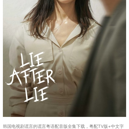
韩国电视剧谎言的谎言粤语配音版全集下载，粤配TV版+中文字