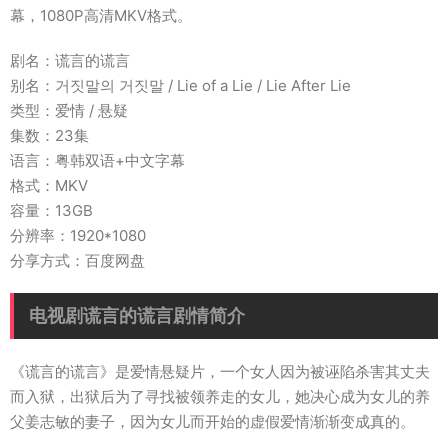
幕，1080P高清MKV格式。
剧名：谎言的谎言
别名：거짓말의 거짓말 / Lie of a Lie / Lie After Lie
类型：爱情 / 悬疑
集数：23集
语言：粤韩双语+中文字幕
格式：MKV
容量：13GB
分辨率：1920*1080
分享方式：百度网盘
电视剧谎言的谎言剧情简介
《谎言的谎言》是爱情悬疑片，一个女人因为被诬陷杀害其丈夫
而入狱，出狱后为了寻找被领养走的女儿，她决心成为女儿的养
父姜志敏的妻子，因为女儿而开始的虚假爱情渐渐变成真的。