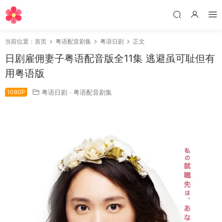
当前位置：
首页
粤语配音剧集
粤语日剧
正文
日剧雇佣妻子粤语配音版全11集 逃避虽可耻但有
用粤语版
1080P
粤语日剧
·
粤语配音剧集