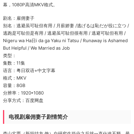
幕，1080P高清MKV格式。
剧名：雇佣妻子
别名：逃避虽可耻但有用 / 月薪娇妻 /逃げるは恥だが役に立つ /
逃跑是可耻但是有用 / 逃避虽可耻但很有用 / 逃避可耻但有用 /
Nigeru wa Ha日i da ga Yaku ni Tatsu / Runaway is Ashamed
But Helpful / We Married as Job
类型：
集数：11集
语言：粤日双语+中文字幕
格式：MKV
容量：8GB
分辨率：1920*1080
分享方式：百度网盘
电视剧雇佣妻子剧情简介
森山实栗（新垣结衣 饰）自研究生毕业之后就一直仕途不顺，最