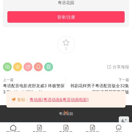
粤语花园
登录/注册
1
分享海报
上一篇
下一篇
粤语配音电影虎胆龙威3 终极警探
韩剧花样男子粤语配音版全32集
3 Die Hard: With a Vengeance
韩版流星花园粤语版
友站：
粤动画(粤语动画&粤语动画电影)
粤语花园