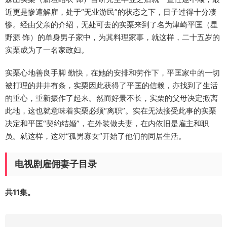
近更是惨遭解雇，处于“无业游民”的状态之下，日子过得十分凄
惨。经由父亲的介绍，无处可去的实栗来到了名为津崎平匡（星
野源 饰）的单身男子家中，为其料理家事，就这样，二十五岁的
实栗成为了一名家政妇。
实栗心地善良手脚 勤快，在她的安排和劳作下，平匡家中的一切
被打理的井井有条，实栗因此获得了平匡的信赖，亦找到了生活
的重心，重新振作了起来。然而好景不长，实栗的父母决定搬离
此地，这也就意味着实栗必须“离职”。实在无法接受此事的实栗
决定和平匡“契约结婚”，在外装做夫妻，在内依旧是雇主和职
员。就这样，这对“孤男寡女”开始了他们的同居生活。
电视剧雇佣妻子目录
共11集。