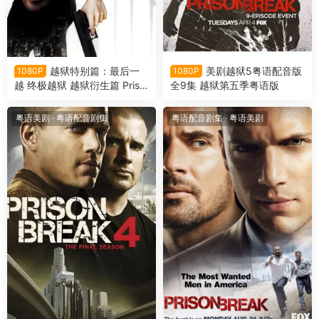
越狱特别篇：最后一
美剧越狱5粤语配音版
1080P
1080P
越 终极越狱 越狱衍生篇 Priso
全9集 越狱第五季粤语版
n Break: The Final Break 粤
语版
粤语美剧
·
粤语配音剧集
粤语配音剧集
·
粤语美剧