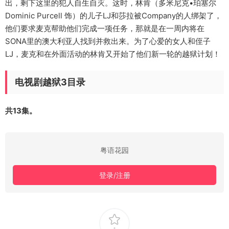
出，剩下这里的犯人自生自灭。这时，林肯（多米尼克•珀塞尔
Dominic Purcell 饰）的儿子LJ和莎拉被Company的人绑架了，
他们要求麦克帮助他们完成一项任务，那就是在一周内将在
SONA里的澳大利亚人找到并救出来。为了心爱的女人和侄子
LJ，麦克和在外面活动的林肯又开始了他们新一轮的越狱计划！
电视剧越狱3目录
共13集。
粤语花园
登录/注册