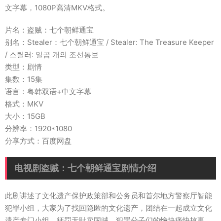
文字幕，1080P高清MKV格式。
片名：盗贼：七个朝鲜通宝
别名：Stealer：七个朝鲜通宝 / Stealer: The Treasure Keeper
/ 스틸러: 일곱 개의 조선통보
类型：剧情
集数：15集
语言：粤韩双语+中文字幕
格式：MKV
大小：15GB
分辨率：1920*1080
分享方式：百度网盘
电视剧盗贼：七个朝鲜通宝剧情介绍
此剧讲述了文化遗产保护政策部和公务员和首尔地方警察厅智能
犯罪小组，大家为了找回隐匿的文化遗产，团结在一起成立文化
遗产专门小组，惩罚无耻卖国贼、犯罪分子们的愉快痛快故事。