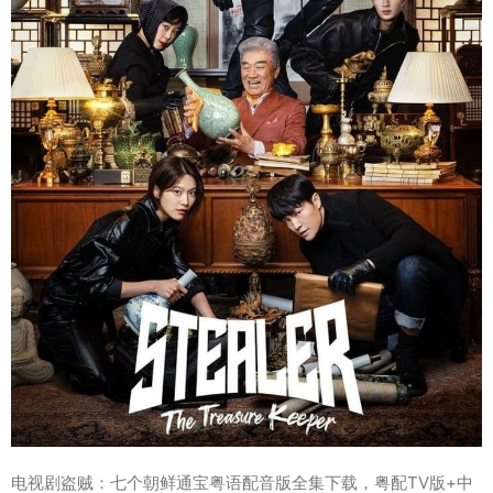
电视剧盗贼：七个朝鲜通宝粤语配音版全集下载，粤配TV版+中