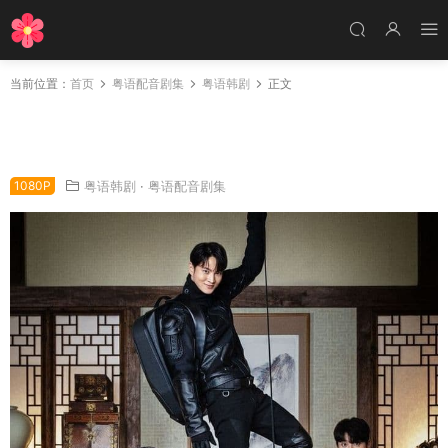
当前位置：
首页
粤语配音剧集
粤语韩剧
正文
韩剧盗贼：七个朝鲜通宝粤语配音版全15集 Ste
aler：七个朝鲜通宝粤语版
1080P
粤语韩剧
·
粤语配音剧集