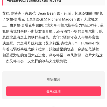
艾德·史塔克（肖恩·宾 Sean Bean 饰）死后，其属臣拥戴他的长
子罗柏·史塔克（理查德·麦登 Richard Madden 饰）为北境之
王。由罗柏·史塔克率领的北境大军与兰尼斯特实力相互对峙，蓝
礼的南境雄兵则不断朝君临开拔，还有动向不明的史坦尼斯，以
及西北黑海之上的铁群岛诸民。戍守北疆的守夜人与境外蛮族一
决生死。龙之母丹妮莉丝（艾米莉亚·克拉克 Emilia Clarke 饰）
带着老弱残兵组成的卡拉萨，跟随彗星的轨迹，穿越茫茫洪荒，
朝遥远渺茫的复国大业进发。凛冬将至，冷风渐起，这片大陆这
一次又将演奏一支怎样的冰与火之歌赞歌......
粤语花园
登录/注册