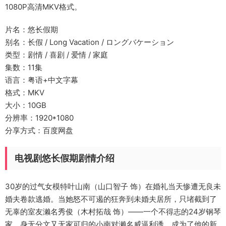
1080P高清MKV格式。
片名：悠长假期
别名：长假 / Long Vacation / ロングバケーション
类型：剧情 / 喜剧 / 爱情 / 家庭
集数：11集
语言：粤语+中文字幕
格式：MKV
大小：10GB
分辨率：1920*1080
分享方式：百度网盘
电视剧悠长假期剧情介绍
30岁的过气女模特叶山南（山口智子 饰）在婚礼当天惨遭无良未
婚夫卷款逃婚。当她怒不可遏的狂奔到未婚夫居所，只堵截到了
无辜的室友濑名秀俊（木村拓哉 饰）——一个不得志的24岁钢琴
家。身无分文又无家可归的小南对濑名威逼利诱，成为了他的新