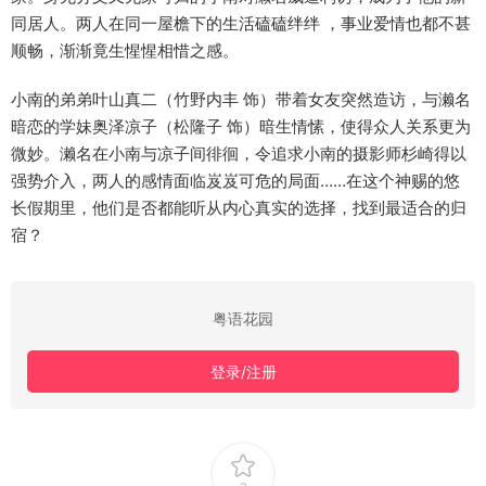
同居人。两人在同一屋檐下的生活磕磕绊绊 ，事业爱情也都不甚
顺畅，渐渐竟生惺惺相惜之感。
小南的弟弟叶山真二（竹野内丰 饰）带着女友突然造访，与濑名
暗恋的学妹奥泽凉子（松隆子 饰）暗生情愫，使得众人关系更为
微妙。濑名在小南与凉子间徘徊，令追求小南的摄影师杉崎得以
强势介入，两人的感情面临岌岌可危的局面……在这个神赐的悠
长假期里，他们是否都能听从内心真实的选择，找到最适合的归
宿？
粤语花园
登录/注册