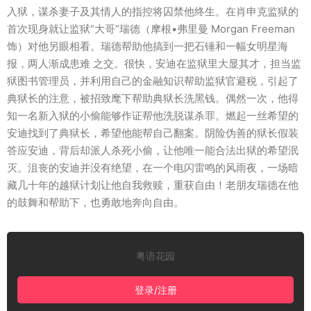
入狱，谋杀妻子及其情人的指控将囚禁他终生。在肖申克监狱的
首次现身就让监狱“大哥”瑞德（摩根•弗里曼 Morgan Freeman
饰）对他另眼相看。瑞德帮助他搞到一把石锤和一幅女明星海
报，两人渐成患难 之交。很快，安迪在监狱里大显其才，担当监
狱图书管理员，并利用自己的金融知识帮助监狱官避税，引起了
典狱长的注意，被招致麾下帮助典狱长洗黑钱。偶然一次，他得
知一名新入狱的小偷能够作证帮他洗脱谋杀罪。燃起一丝希望的
安迪找到了典狱长，希望他能帮自己翻案。阴险伪善的狱长假装
答应安迪，背后却派人杀死小偷，让他唯一能合法出狱的希望泯
灭。沮丧的安迪并没有绝望，在一个电闪雷鸣的风雨夜，一场暗
藏几十年的越狱计划让他自我救赎，重获自由！老朋友瑞德在他
的鼓舞和帮助下，也勇敢地奔向自由。
粤语花园
登录/注册