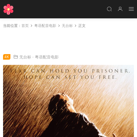
当前位置：
首页
粤语配音电影
无台标
正文
粤语配音电影月黑高飞 肖申克的救赎 刺激1995
The Shawshank Redemption
4K
无台标
·
粤语配音电影