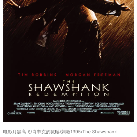
电影月黑高飞/肖申克的救赎/刺激1995/The Shawshank