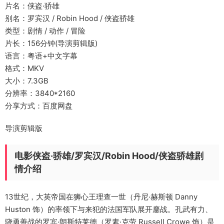
片名：侠盗·骄雄
别名：罗宾汉 / Robin Hood / 侠盗骄雄
类型：剧情 / 动作 / 冒险
片长：156分钟(导演剪辑版)
语言：粤语+中文字幕
格式：MKV
大小：7.3GB
分辨率：3840*2160
分享方式：百度网盘
导演剪辑版
电影侠盗·骄雄/罗宾汉/Robin Hood/侠盗骄雄剧
情介绍
13世纪，大英帝国在狮心王理查一世（丹尼·赫斯顿 Danny
Huston 饰）的率领下与来犯的法国军队展开鏖战。孔武有力、
骁勇善战的罗宾·朗斯特莱德（罗素·克劳 Russell Crowe 饰）是