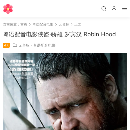
当前位置：
首页
粤语配音电影
无台标
正文
粤语配音电影侠盗·骄雄 罗宾汉 Robin Hood
4K
无台标
·
粤语配音电影