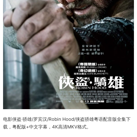
电影侠盗·骄雄/罗宾汉/Robin Hood/侠盗骄雄粤语配音版全集下
载，粤配版+中文字幕，4K高清MKV格式。