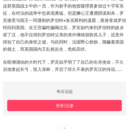
这群英国战士中的一员，作为射手的他曾随理查参加过十字军东
征，在对法的战争中也表现勇猛。但是狮心王遭遇阴谋刺杀，罗
宾接受与国王一同遇刺的罗伯特•洛克斯利的遗愿，摇身变成罗伯
特回到英国。在王宫骗吃骗喝过后，罗宾如约来到罗伯特的故乡
诺丁汉，他不仅得到罗伯特父亲的准许继续假扮其儿子，还意外
得知了自己的身世之谜。与此同时，法国野心勃勃，觊觎着英国
的领土，而英国国内又乱相丛生，危机四伏。
在暗潮涌动的大时代下，罗宾似乎明了了自己的生存使命，不久
后他拿起长弓，投入深林，开启了经久不衰的罗宾汉的传说……
粤语花园
登录/注册