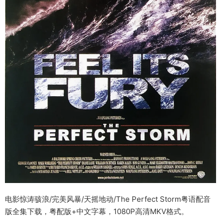
电影惊涛骇浪/完美风暴/天摇地动/The Perfect Storm粤语配音
版全集下载，粤配版+中文字幕，1080P高清MKV格式。