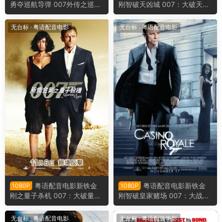
勇夺巡航导弹 007外传之巡弋
刚智破天凶城 007：大破天幕
飞弹 永不说不 Never Say Ne
杀机 007：空降危机 Skyfall
ver Again
无台标
·
粤语配音电影
无台标
·
粤语配音电影
粤语配音电影新铁金
粤语配音电影新铁金
1080P
1080P
刚之量子杀机 007：大破量子
刚智破皇家赌场 007：大战皇
危机 007：量子危机 Quantu
家赌场 007首部曲：皇家夜总
m of Solace
会 Casino Royale
无台标
·
粤语配音电影
无台标
·
粤语配音电影