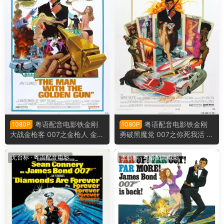
粤语配音电影铁金刚
粤语配音电影铁金刚
1080P
1080P
大战金枪客 007之金枪人 金枪
勇破黑魔党 007之你死我活 生
人 The Man with the Golden
死关头 Live and Let Die
Gun
无台标
·
粤语配音电影
无台标
·
粤语配音电影