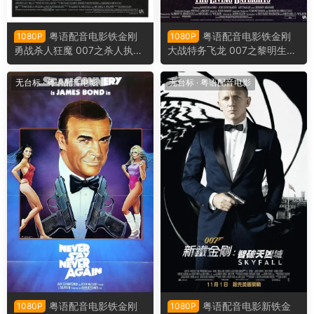
粤语配音电影铁金刚
粤语配音电影铁金刚
1080P
1080P
勇战杀人狂魔 007之杀人执照
大战特务飞龙 007之黎明生机
致命执照 Licence to Kill
黎明生机 The Living Daylight
s
无台标
·
粤语配音电影
无台标
·
粤语配音电影
粤语配音电影铁金刚
粤语配音电影新铁金
1080P
1080P