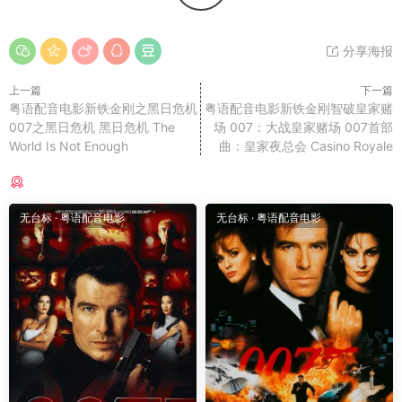
分享海报
上一篇
下一篇
粤语配音电影新铁金刚之黑日危机
粤语配音电影新铁金刚智破皇家赌
007之黑日危机 黑日危机 The
场 007：大战皇家赌场 007首部
World Is Not Enough
曲：皇家夜总会 Casino Royale
猜你喜欢
无台标
·
粤语配音电影
无台标
·
粤语配音电影