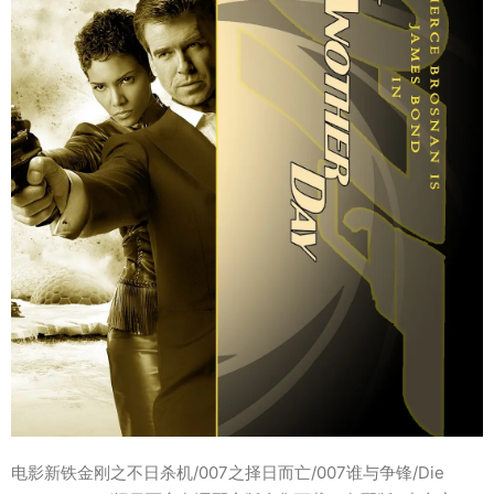
电影新铁金刚之不日杀机/007之择日而亡/007谁与争锋/Die