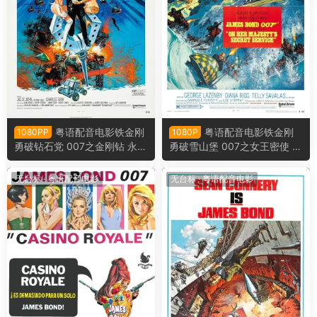
粤语配音电影铁金刚
粤语配音电影铁金刚
1080PP
1080P
勇破钻石党 007之金刚钻 永远
勇破雪山堡 007之女王密使 女
的钻石 Diamonds Are Foreve
王密使 On Her Majesty's Sec
r
ret Service
无台标
·
粤语配音电影
无台标
·
粤语配音电影