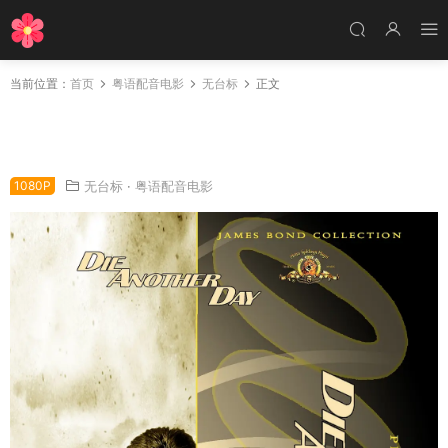
当前位置：
首页
粤语配音电影
无台标
正文
粤语配音电影新铁金刚之不日杀机 007之择日而
亡 007谁与争锋 Die Another Day
1080P
无台标
·
粤语配音电影