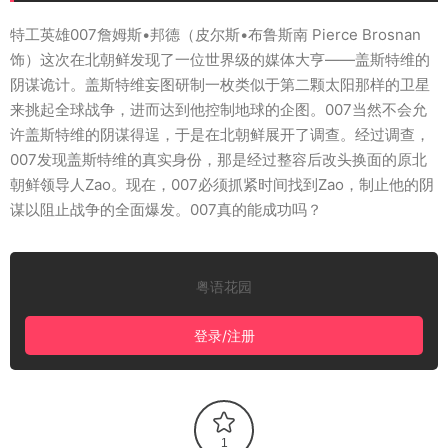
特工英雄007詹姆斯•邦德（皮尔斯•布鲁斯南 Pierce Brosnan
饰）这次在北朝鲜发现了一位世界级的媒体大亨——盖斯特维的
阴谋诡计。盖斯特维妄图研制一枚类似于第二颗太阳那样的卫星
来挑起全球战争，进而达到他控制地球的企图。007当然不会允
许盖斯特维的阴谋得逞，于是在北朝鲜展开了调查。经过调查，
007发现盖斯特维的真实身份，那是经过整容后改头换面的原北
朝鲜领导人Zao。现在，007必须抓紧时间找到Zao，制止他的阴
谋以阻止战争的全面爆发。007真的能成功吗？
粤语花园
登录/注册
1