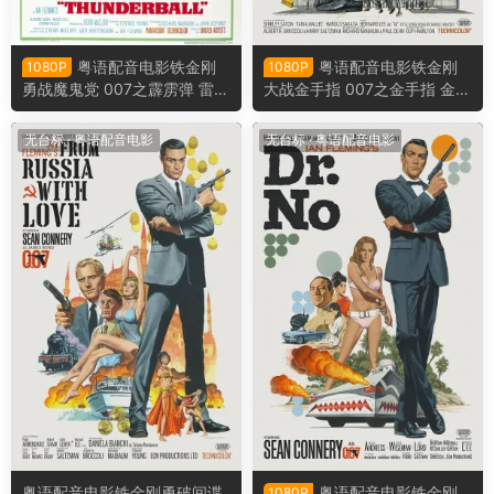
粤语配音电影铁金刚
粤语配音电影铁金刚
1080P
1080P
勇战魔鬼党 007之霹雳弹 雷电
大战金手指 007之金手指 金手
堡 Thunderball
指 Goldfinger
无台标
·
粤语配音电影
无台标
·
粤语配音电影
粤语配音电影铁金刚勇破间谍
粤语配音电影铁金刚
1080P