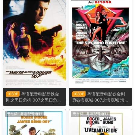
粤语配音电影新铁金
粤语配音电影铁金刚
1080P
1080P
刚之黑日危机 007之黑日危机
勇破海底城 007之海底城 海底
黑日危机 The World Is Not En
城 The Spy Who Loved Me
ough
无台标
·
粤语配音电影
无台标
·
粤语配音电影