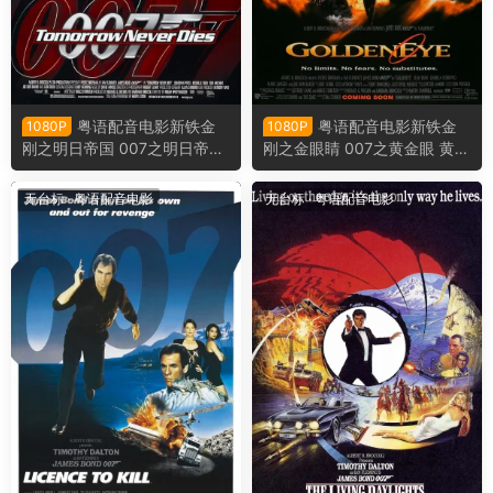
粤语配音电影新铁金
粤语配音电影新铁金
1080P
1080P
刚之明日帝国 007之明日帝国
刚之金眼睛 007之黄金眼 黄金
致命关头 Tomorrow Never Di
眼 GoldenEye
es
无台标
·
粤语配音电影
无台标
·
粤语配音电影