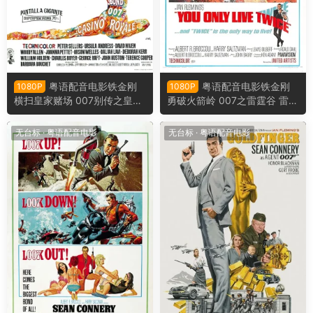
粤语配音电影铁金刚
粤语配音电影铁金刚
1080P
1080P
横扫皇家赌场 007别传之皇家
勇破火箭岭 007之雷霆谷 雷霆
夜总会 皇家夜总会 Casino Ro
谷 You Only Live Twice
yale
无台标
·
粤语配音电影
无台标
·
粤语配音电影