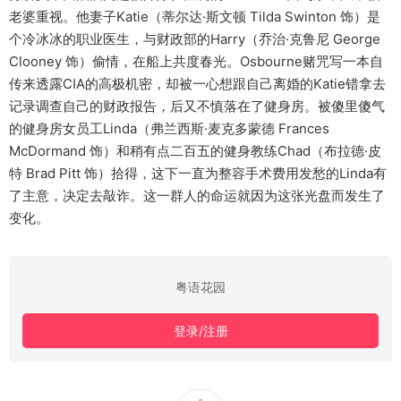
老婆重视。他妻子Katie（蒂尔达·斯文顿 Tilda Swinton 饰）是
个冷冰冰的职业医生，与财政部的Harry（乔治·克鲁尼 George
Clooney 饰）偷情，在船上共度春光。Osbourne赌咒写一本自
传来透露CIA的高极机密，却被一心想跟自己离婚的Katie错拿去
记录调查自己的财政报告，后又不慎落在了健身房。被傻里傻气
的健身房女员工Linda（弗兰西斯·麦克多蒙德 Frances
McDormand 饰）和稍有点二百五的健身教练Chad（布拉德·皮
特 Brad Pitt 饰）拾得，这下一直为整容手术费用发愁的Linda有
了主意，决定去敲诈。这一群人的命运就因为这张光盘而发生了
变化。
粤语花园
登录/注册