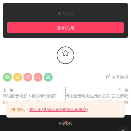
粤语花园
登录/注册
0
分享海报
上一篇
下一篇
粤语配音电影内特的梦想剧院
粤语配音电影生命的云彩 云上情歌
Better Nate Than Ever
云云众生 Clouds
友站：
粤动画(粤语动画&粤语动画电影)
粤语花园