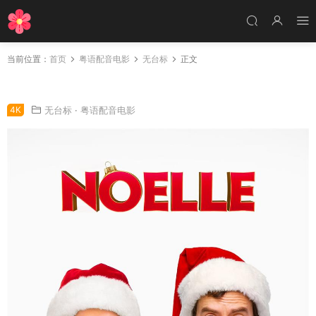
当前位置：
首页
粤语配音电影
无台标
正文
粤语配音电影诺艾尔 妮可 Noelle Nicole
4K
无台标
·
粤语配音电影