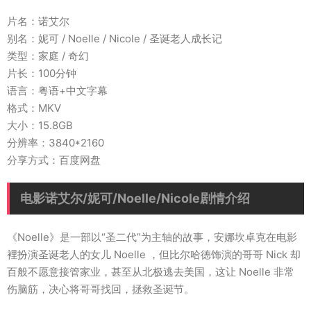
片名：诺艾尔
别名：妮可 / Noelle / Nicole / 圣诞老人成长记
类型：家庭 / 奇幻
片长：100分钟
语言：粤语+中文字幕
格式：MKV
大小：15.8GB
分辨率：3840*2160
分享方式：百度网盘
电影诺艾尔/妮可/Noelle/Nicole剧情介绍
《Noelle》是一部以“圣二代”为主轴的故事，安娜坎卓克在电影
裡扮演圣诞老人的女儿 Noelle ，但比尔哈德饰演的哥哥 Nick 却
百般不愿意接管家业，甚至从北极逃去美国，这让 Noelle 非常
伤脑筋，决心将哥哥找回，拯救圣诞节。