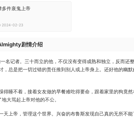
嚟多件衰鬼上帝
2024-02-23
lmighty剧情介绍
水牛城的一名记者。三十而立的他，不仅没有变得成熟和独立，反而还
讨，总是把一切过错的责任推到别人或上帝身上。还好他的幽默
躁得睡不着，接着女友做的早餐难吃得要命，跟着家里的狗竟然
了地大骂起上帝对他的不公。
一天上帝，管理这个世界。兴奋的布鲁斯发现自己真的无所不能