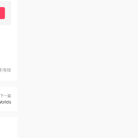
享海报
下一篇
rlds