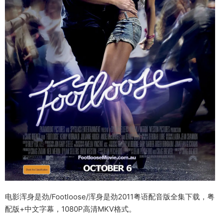
电影浑身是劲/Footloose/浑身是劲2011粤语配音版全集下载，粤
配版+中文字幕，1080P高清MKV格式。