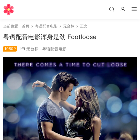
当前位置：
首页
粤语配音电影
无台标
正文
粤语配音电影浑身是劲 Footloose
1080P
无台标
·
粤语配音电影