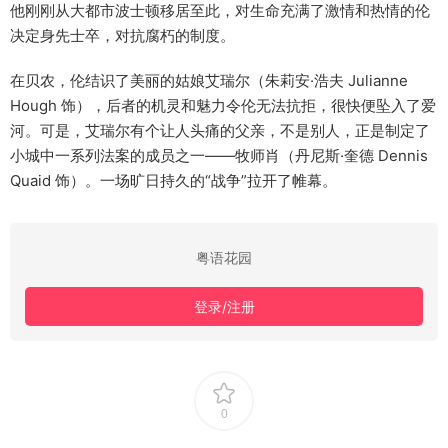
他刚刚从大都市波士顿移居至此，对生命充满了激情和热情的伦
决定身先士卒，对抗腐朽的制度。
在贝农，伦结识了美丽的姑娘艾瑞尔（朱莉安·浩夫 Julianne
Hough 饰），后者的机灵和魅力令伦无法抗拒，很快便坠入了爱
河。可是，艾瑞尔有个让人头痛的父亲，不是别人，正是制定了
小城中一系列法案的成员之一——牧师肖（丹尼斯·奎德 Dennis
Quaid 饰）。一场旷日持久的“战争”拉开了帷幕。
粤语花园
登录/注册
0