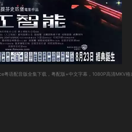
ntelligence粤语配音版全集下载，粤配版+中文字幕，1080P高清MKV