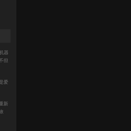
机器
不但
是爱
重新
旅