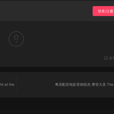
登录/注册
3
分
at the
粤语配音电影变相怪杰 摩登大圣 The 