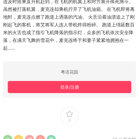
连及时搭乘直升机赶到，在飞机的机翼上和对方展开殊死搏斗。
虽然被打落机翼，麦克连却乘机拧开了飞机油箱。 在飞机即将离
地时，麦克连点燃了跑道上洒落的汽油。 火舌沿着油渍追上了刚
刚起飞的客机，将艾将军人连人带机炸得粉碎。 跑道上绵延数百
米的火舌也成了指引飞机降落的指示灯，众多的飞机依次安全降
落，在满天飞舞的雪花中，麦克连终于和妻子紧紧地拥抱在一
起......
粤语花园
登录/注册
0