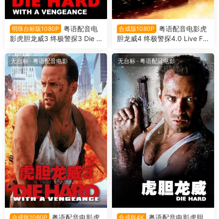
粤语配音电
粤语配音电影虎
明珠台标版1080P
合成版1080P
影虎胆龙威3 终极警探3 Die H
胆龙威4 终极警探4.0 Live Fre
ard: With a Vengeance 虎胆
e or Die Hard
龙威第三部
无台标
·
粤语配音电影
无台标
·
粤语配音电影
粤语配音电影虎
粤语配音电影虎胆
合成版1080P
合成版4K