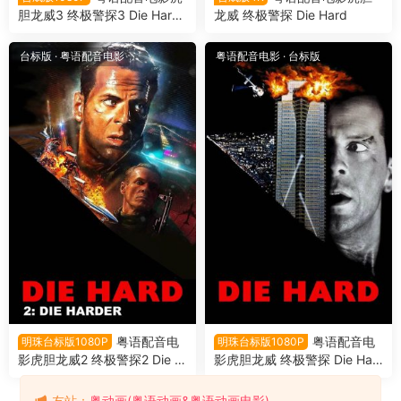
胆龙威3 终极警探3 Die Hard:
龙威 终极警探 Die Hard
With a Vengeance
台标版
·
粤语配音电影
粤语配音电影
·
台标版
粤语配音电
粤语配音电
明珠台标版1080P
明珠台标版1080P
影虎胆龙威2 终极警探2 Die H
影虎胆龙威 终极警探 Die Har
ard 2 虎胆龙威第二部
d 虎胆龙威第一部
友站：
粤动画(粤语动画&粤语动画电影)