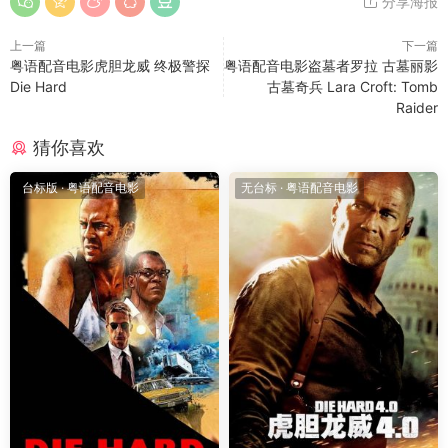
分享海报
上一篇
下一篇
粤语配音电影虎胆龙威 终极警探
粤语配音电影盗墓者罗拉 古墓丽影
Die Hard
古墓奇兵 Lara Croft: Tomb
Raider
猜你喜欢
台标版
·
粤语配音电影
无台标
·
粤语配音电影