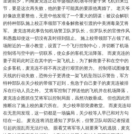
圣诞前夕，约翰麦克连正在华盛顿的机场等待妻子乘飞机归来过
节，要是这次再失败，他的妻子可能真的要跟他离婚了。 老天爷
好像故意要整他，无意中他发现了一个重大的阴谋：被议会解职
的特种部队施上校正率领部下准备解救被引渡的中美洲毒枭艾将
军。 麦克连将此事告知机场警卫队罗队长，但罗队长的官僚作风
和愚蠢却使这一切没有及时得到阻止。 施上校带领部下占领了机
场附近的一座小教堂，设置了一个飞行控制中心，并切断了机场
控制塔与空中的一切联系，使众多的客机无法降落。 而麦克连的
妻子荷莉此时正在其中的一架飞机上，为了解救妻子和在空中的
众多客机，麦克连不得不再次进行艰苦的努力。 控制塔试图修复
天线的行动失败，恐怖分子更诱使一架飞机坠毁以示警告，军方
特种部队在关少校的带领下赶到，焦急于自己妻子的麦克连被排
斥在行动人员之外。 艾将军控制了押送他的飞机并在机场降落，
麦克连企图抓住艾将军以控制局面，虽然功败垂成。 但也因此而
推断出了施上校的巢穴所在。 关少校率部突袭教堂。 而麦克连却
在无意间发现，这一切都是一场骗局，关少校等人早已和对方勾
结在一起。 麦克连将消息通知了罗队长，但警卫队却因记者报道
引起的混乱而无法行动。 眼看艾将军等人就要乘飞机逃脱，麦克