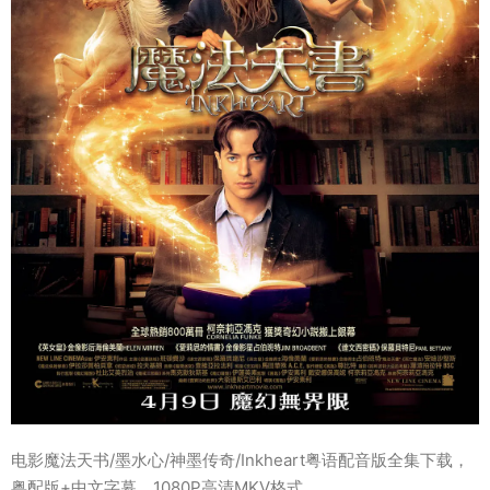
电影魔法天书/墨水心/神墨传奇/Inkheart粤语配音版全集下载，
粤配版+中文字幕，1080P高清MKV格式。