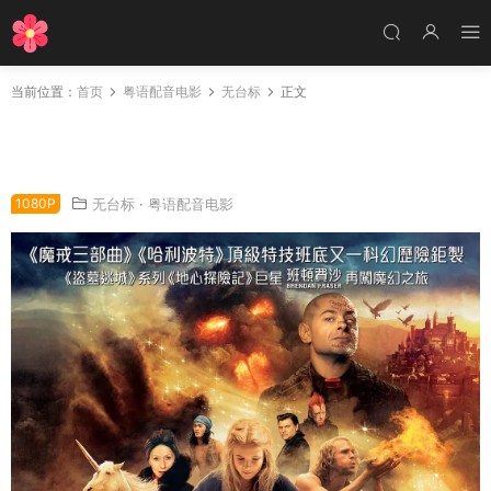
当前位置：
首页
粤语配音电影
无台标
正文
粤语配音电影魔法天书 墨水心 神墨传奇 Inkhea
rt
1080P
无台标
·
粤语配音电影