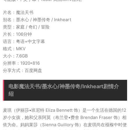
片名：魔法天书
别名：墨水心 / 神墨传奇 / Inkheart
类型：家庭 / 奇幻 / 冒险
片长：106分钟
语言：粤语+中文字幕
格式：MKV
大小：7.6GB
分辨率：1920*816
分享方式：百度网盘
电影魔法天书/墨水心/神墨传奇/Inkheart剧情介
绍
麦琪（伊丽莎•班尼特 Eliza Bennett 饰）是一个生活在德国的12
岁小女孩，她和父亲阿莫（布兰登•费舍 Brendan Fraser 饰）相
依为命。妈妈莱莎（Sienna Guillory 饰）在麦琪尚在襁褓中时便