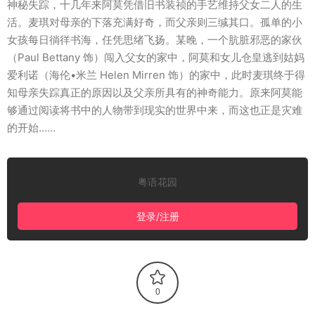
神秘失踪，十几年来阿莫凭借旧书装祯的手艺维持父女二人的生
活。麦琪对母亲的下落充满好奇，而父亲则三缄其口。孤单的小
女孩每日徜徉书海，任凭思绪飞扬。某晚，一个肮脏邪恶的家伙
（Paul Bettany 饰）闯入父女的家中，阿莫和女儿仓皇逃到姑妈
爱利诺（海伦•米兰 Helen Mirren 饰）的家中，此时麦琪终于得
知母亲失踪真正的原因以及父亲所具有的神奇能力。原来阿莫能
够通过阅读将书中的人物带到现实的世界中来，而这也正是灾难
的开始……
粤语花园
登录/注册
0