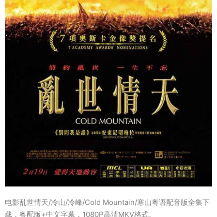
电影乱世情天/冷山/冷峰/Cold Mountain/寒山粤语配音版全集下
载，粤配版+中文字幕，1080P高清MKV格式。