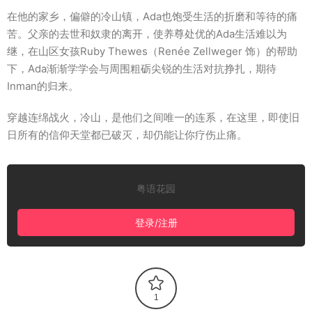
在他的家乡，偏僻的冷山镇，Ada也饱受生活的折磨和等待的痛
苦。父亲的去世和奴隶的离开，使养尊处优的Ada生活难以为
继，在山区女孩Ruby Thewes（Renée Zellweger 饰）的帮助
下，Ada渐渐学学会与周围粗砺尖锐的生活对抗挣扎，期待
Inman的归来。
穿越连绵战火，冷山，是他们之间唯一的连系，在这里，即使旧
日所有的信仰天堂都已破灭，却仍能让你疗伤止痛。
粤语花园
登录/注册
1