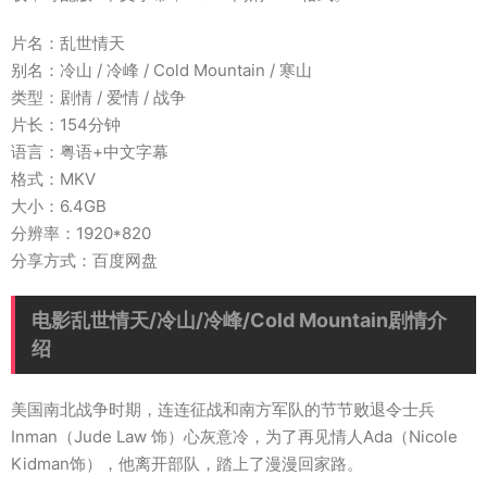
片名：乱世情天
别名：冷山 / 冷峰 / Cold Mountain / 寒山
类型：剧情 / 爱情 / 战争
片长：154分钟
语言：粤语+中文字幕
格式：MKV
大小：6.4GB
分辨率：1920*820
分享方式：百度网盘
电影乱世情天/冷山/冷峰/Cold Mountain剧情介
绍
美国南北战争时期，连连征战和南方军队的节节败退令士兵
Inman（Jude Law 饰）心灰意冷，为了再见情人Ada（Nicole
Kidman饰），他离开部队，踏上了漫漫回家路。