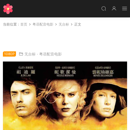
当前位置：
首页
粤语配音电影
无台标
正文
粤语配音电影乱世情天 冷山 冷峰 Cold Mountai
n
1080P
无台标
·
粤语配音电影