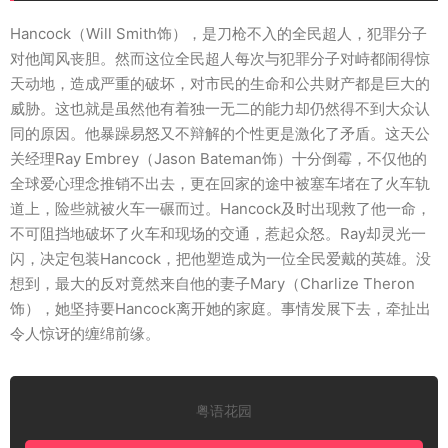
Hancock（Will Smith饰），是刀枪不入的全民超人，犯罪分子
对他闻风丧胆。然而这位全民超人每次与犯罪分子对峙都闹得惊
天动地，造成严重的破坏，对市民的生命和公共财产都是巨大的
威胁。这也就是虽然他有着独一无二的能力却仍然得不到大众认
同的原因。他暴躁易怒又不辩解的个性更是激化了矛盾。这天公
关经理Ray Embrey（Jason Bateman饰）十分倒霉，不仅他的
全球爱心理念推销不出去，更在回家的途中被塞车堵在了火车轨
道上，险些就被火车一碾而过。Hancock及时出现救了他一命，
不可阻挡地破坏了火车和现场的交通，惹起众怒。Ray却灵光一
闪，决定包装Hancock，把他塑造成为一位全民爱戴的英雄。没
想到，最大的反对竟然来自他的妻子Mary（Charlize Theron
饰），她坚持要Hancock离开她的家庭。事情发展下去，牵扯出
令人惊讶的缠绵前缘。
粤语花园