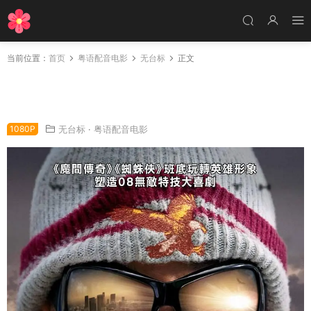
当前位置：
首页
粤语配音电影
无台标
正文
粤语配音电影街头超人 全民超人汉考克 全民超
人 Hancock
1080P
无台标
·
粤语配音电影