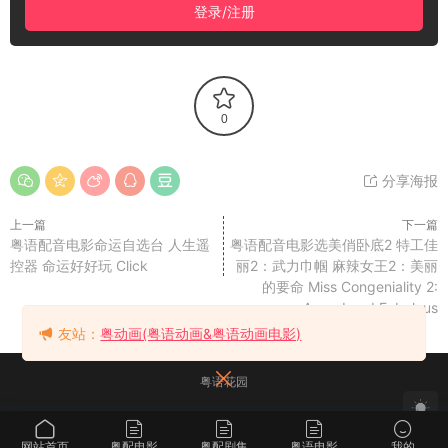
登录/注册
0
分享海报
上一篇
下一篇
粤语配音电影命运自选台 人生遥
粤语配音电影选美俏卧底2 特工佳
控器 命运好好玩 Click
丽2：武力巾帼 麻辣女王2：美丽
的要命 Miss Congeniality 2:
Armed and Fabulous
友站：
粤动画(粤语动画&粤语动画电影)
粤语花园
网站首页
粤配电影
粤配剧集
粤语电影
我的