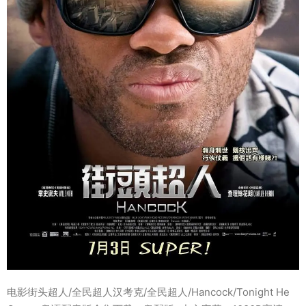
电影街头超人/全民超人汉考克/全民超人/Hancock/Tonight He