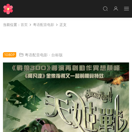
当前位置：
首页
粤语配音电影
正文
粤语配音电影天姬战 美少女特攻队 杀客同萌 Su
cker Punch
1080P
粤语配音电影
·
台标版