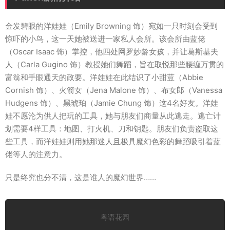
金发碧眼的洋娃娃（Emily Browning 饰）宛如一只时刻会受到
惊吓的小鸟，这一天她被送进一家私人会所。该会所由蓝佬
（Oscar Isaac 饰）掌控，他四处网罗妙龄女孩，并让葛斯基夫
人（Carla Gugino 饰）教授她们舞蹈，旨在取悦那些腰缠万贯的
富翁和手眼通天的政要。洋娃娃在此结识了小甜荳（Abbie
Cornish 饰）、火箭女（Jena Malone 饰）、布女郎（Vanessa
Hudgens 饰）、黑琥珀（Jamie Chung 饰）这4名好友。洋娃
娃不愿沦为供人把玩的工具，她与朋友们商量从此逃走。逃亡计
划需要4样工具：地图、打火机、刀和钥匙。朋友们负责盗取这
些工具，而洋娃娃则用她那迷人且极具魔幻色彩的舞蹈吸引着蓝
佬等人的注意力。
只是终究也分不清，这是谁人的魔幻世界……
粤语花园