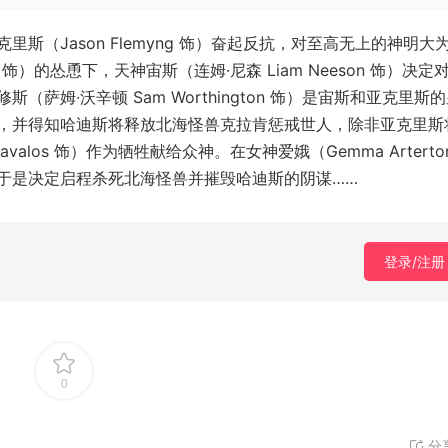
（Jason Flemyng 饰）奋起反抗，对至高无上的神明大
es 饰）的怂恿下，天神宙斯（连姆·尼森 Liam Neeson 饰）决定
姆·沃辛顿 Sam Worthington 饰）是宙斯和亚克里斯
，并得知哈迪斯将释放北海怪兽克拉肯惩戒世人，除非亚克里斯
valos 饰）作为牺牲献给众神。在女神爱娥（Gemma Arterto
于是决定启程杀死北海怪兽并摧毁哈迪斯的阴谋……
登录/注册
0
分