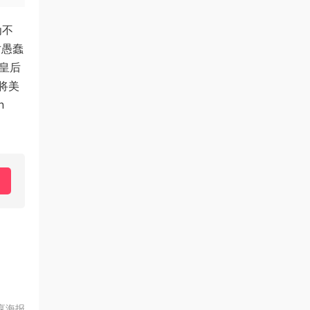
为不
对愚蠢
的皇后
将美
n
享海报