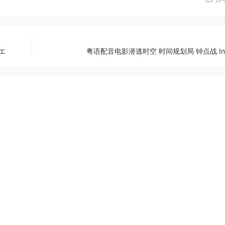
エ
粤语配音电影潜逃时空 时间规划局 钟点战 In 