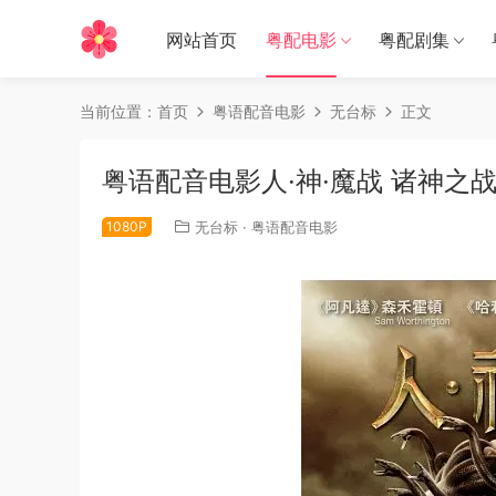
网站首页
粤配电影
粤配剧集
当前位置：
首页
粤语配音电影
无台标
正文
粤语配音电影人·神·魔战 诸神之战 超世纪
1080P
无台标
·
粤语配音电影