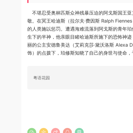
不堪忍受奥林匹斯众神残暴压迫的阿戈斯国王亚克里斯
敬。在冥王哈迪斯（拉尔夫·费因斯 Ralph Fienn
的人类施以惩罚。遭遇海难流落到阿戈斯的青年珀修斯（萨
生下的半神，他亲眼目睹哈迪斯所施下的恐怖神迹
丽的公主安德鲁美达（艾莉克莎·黛沃洛斯 Alexa Da
饰）的点拨下，珀修斯知晓了自己的身世与使命，
粤语花园