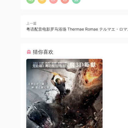
上一篇
粤语配音电影罗马浴场 Thermae Romae テルマエ・ロマ
猜你喜欢
无台标
·
粤语配音电影