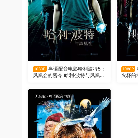
粤语配音电影哈利波特5：
1080P
1080P
凤凰会的密令 哈利·波特与凤凰社
火杯的
Harry Potter and the Order of t
arry Po
he Phoenix
ire
无台标
·
粤语配音电影