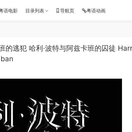
粤语电影
目录列表
导航页
粤语动画
的逃犯 哈利·波特与阿兹卡班的囚徒 Harr
aban