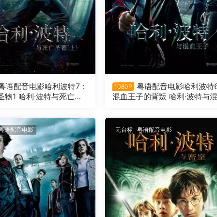
粤语配音电影哈利波特7：
粤语配音电影哈利波特
1080P
圣物1 哈利·波特与死亡圣
混血王子的背叛 哈利·波特与
arry Potter and the De
王子 Harry Potter and the Ha
allows: Part 1
Blood Prince
粤语配音电影
无台标
·
粤语配音电影