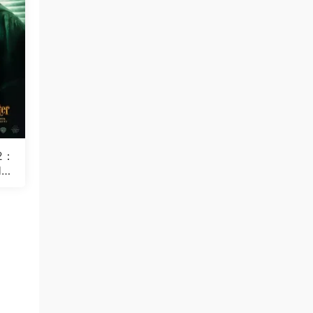
2：
ar
of