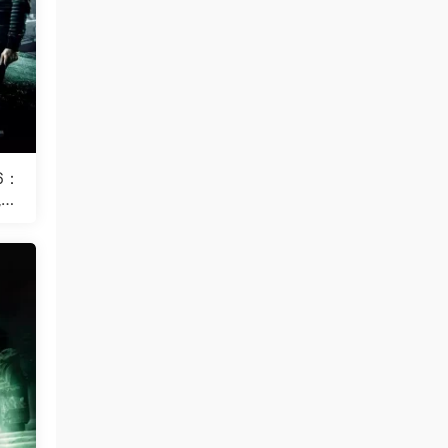
6：
混血
lf-