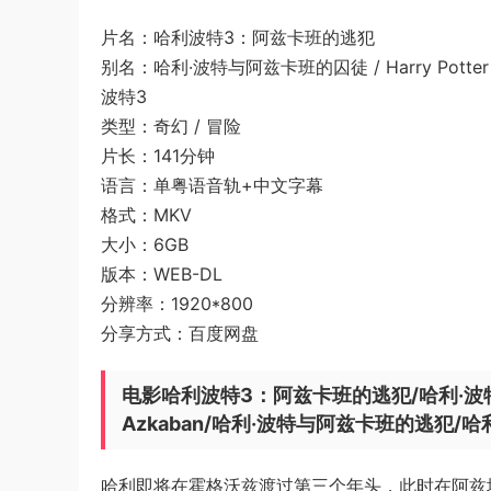
片名：哈利波特3：阿兹卡班的逃犯
别名：哈利·波特与阿兹卡班的囚徒 / Harry Potter an
波特3
类型：奇幻 / 冒险
片长：141分钟
语言：单粤语音轨+中文字幕
格式：MKV
大小：6GB
版本：WEB-DL
分辨率：1920*800
分享方式：百度网盘
电影哈利波特3：阿兹卡班的逃犯/哈利·波特与阿兹卡班
Azkaban/哈利·波特与阿兹卡班的逃犯/
哈利即将在霍格沃兹渡过第三个年头，此时在阿兹