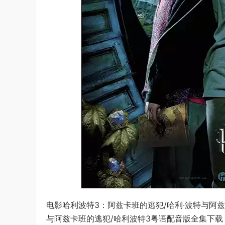
电影哈利波特3：阿兹卡班的逃犯/哈利·波特与阿兹卡班的囚徒/Ha
与阿兹卡班的逃犯/哈利波特3粤语配音版全集下载，