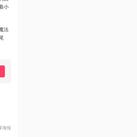
着小
魔法
尾
享海报