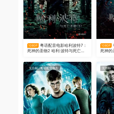
粤语配音电影哈利波特7：
1080P
1080P
死神的圣物2 哈利·波特与死亡圣
死神的
器(下) Harry Potter and the De
器(上) H
athly Hallows: Part 2
athly H
无台标
·
粤语配音电影
无台标
·