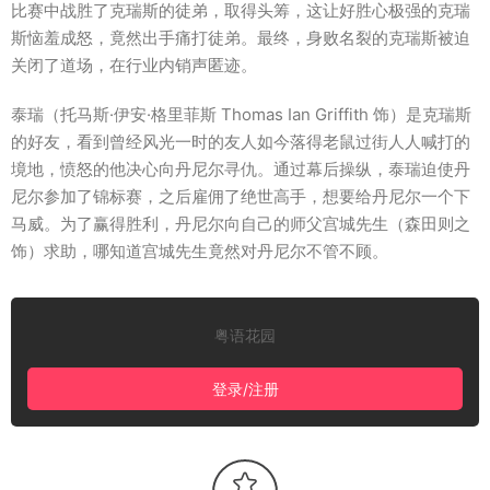
比赛中战胜了克瑞斯的徒弟，取得头筹，这让好胜心极强的克瑞
斯恼羞成怒，竟然出手痛打徒弟。最终，身败名裂的克瑞斯被迫
关闭了道场，在行业内销声匿迹。
泰瑞（托马斯·伊安·格里菲斯 Thomas Ian Griffith 饰）是克瑞斯
的好友，看到曾经风光一时的友人如今落得老鼠过街人人喊打的
境地，愤怒的他决心向丹尼尔寻仇。通过幕后操纵，泰瑞迫使丹
尼尔参加了锦标赛，之后雇佣了绝世高手，想要给丹尼尔一个下
马威。为了赢得胜利，丹尼尔向自己的师父宫城先生（森田则之
饰）求助，哪知道宫城先生竟然对丹尼尔不管不顾。
粤语花园
登录/注册