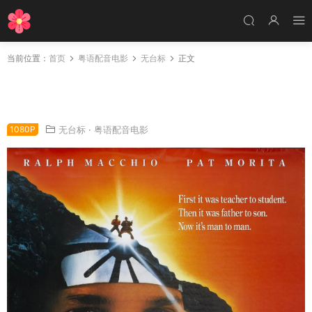
当前位置：
首页
粤语配音电影
无台标
正文
粤语配音电影龙威小子3 小子难缠3 龙威小子第
三集 The Karate Kid Part III
1080P
无台标
·
粤语配音电影