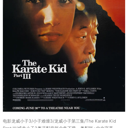
电影龙威小子3/小子难缠3/龙威小子第三集/The Karate Kid