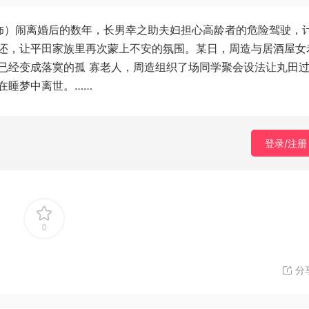
 饰）闹离婚后的数年，长男幸之助夫妇担心高龄者的危险驾驶，
还，让平田家族里再次蒙上不安的氛围。某日，周造与居酒屋女
已经变成落寞的孤 寡老人，周造组织了场同学聚会设法让丸田
在睡梦中离世。……
登录/注册
0
分