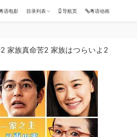
粤语电影
目录列表
导航页
粤语动画
2 家族真命苦2 家族はつらいよ2