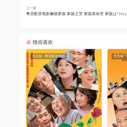
上一篇
粤语配音电影嫲烦家族 家族之苦 家族真命苦 家族はつら
猜你喜欢
无台标
·
粤语配音电影
无台标
·