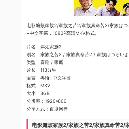
电影嫲烦家族2/家族之苦2/家族真命苦2/家族はつらいよ2
+中文字幕，1080P高清MKV格式。
片名：嫲烦家族2
别名：家族之苦2 / 家族真命苦2 / 家族はつらいよ2 / What 
类型：喜剧 / 家庭
片长：113分钟
语言：粤语+中文字幕
格式：MKV
大小：3GB
分辨率：1920*800
分享方式：百度网盘
电影嫲烦家族2/家族之苦2/家族真命苦2