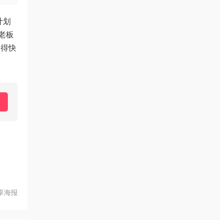
计划
老板
过得快
享海报