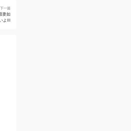
下一篇
愿妻如
よIII