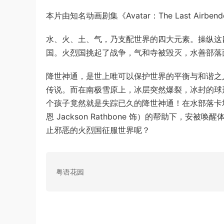
本片由知名动画剧集《Avatar：The Last Airbe
水、火、土、气，乃支配世界的四大元素。操纵这
国。火烈国挑起了战争，气和寺被毁灭，水善部落
降世神通，是世上唯可以保护世界的平衡与和谐之
传说。而在南极雪原上，冰层突然爆裂，冰封的球形中出
个孩子竟然就是失踪已久的降世神通！在水部落卡塔拉（妮
恩 Jackson Rathbone 饰）的帮助下
止邪恶的火烈国征服世界呢？
粤语花园