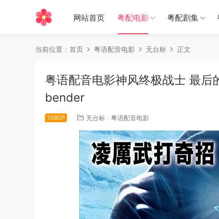
网站首页
粤配电影
粤配剧集
当前位置：
首页
粤语配音电影
无台标
正文
粤语配音电影神风终极战士 最后的风之
bender
1080P
无台标
·
粤语配音电影