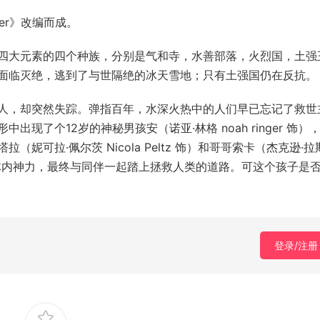
nder》改编而成。
四大元素的四个种族，分别是气和寺，水善部落，火烈国，土强
面临灭绝，逃到了与世隔绝的冰天雪地；只有土强国仍在反抗。
人，却突然失踪。弹指百年，水深火热中的人们早已忘记了救世
现了个12岁的神秘男孩安（诺亚·林格 noah ringer 饰）
可拉·佩尔茨 Nicola Peltz 饰）和哥哥索卡（杰克逊·拉
，安被唤醒体内神力，最终与同伴一起踏上拯救人类的道路。可这个孩子是
登录/注册