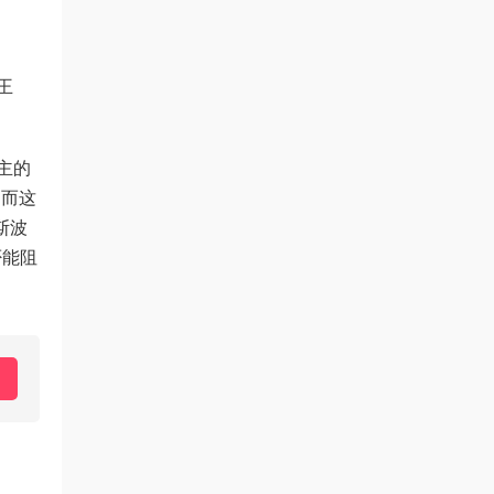
王
主的
，而这
斯波
否能阻