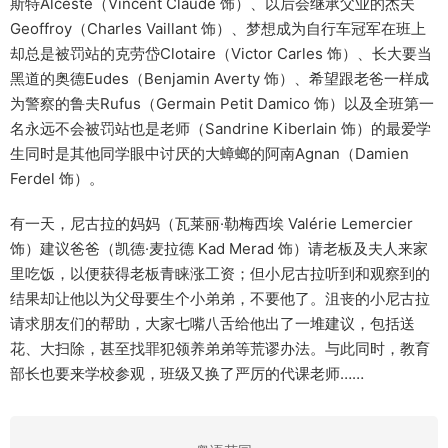
斯特Alceste（Vincent Claude 饰）、以后会继承父业的杰夫
Geoffroy（Charles Vaillant 饰）、梦想成为自行车冠军在班上
却总是被罚站的克劳岱Clotaire（Victor Carles 饰）、长大要当
黑道的奥德Eudes（Benjamin Averty 饰）、希望跟老爸一样成
为警察的鲁夫Rufus（Germain Petit Damico 饰）以及全班第一
名永远不会被罚站也是老师（Sandrine Kiberlain 饰）的最爱学
生同时是其他同学眼中讨厌的大蟑螂的阿南Agnan（Damien
Ferdel 饰）。
有一天，尼古拉的妈妈（瓦莱丽·勒梅西埃 Valérie Lemercier
饰）建议爸爸（凯德·麦拉德 Kad Merad 饰）请老板及夫人来家
里吃饭，以便获得老板青睐涨工资；但小尼古拉听到和观察到的
结果却让他以为父母要生个小弟弟，不要他了。沮丧的小尼古拉
请求朋友们的帮助，大家七嘴八舌给他出了一堆建议，包括送
花、大扫除，甚至找罪犯领养弟弟等荒谬办法。与此同时，教育
部长也要来学校参观，班级又换了严厉的代课老师……