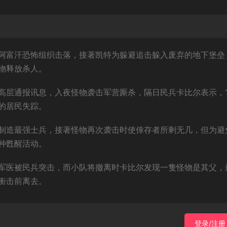
阿富汗恐怖组织击落，接著凯特为躲避追击躲入废弃的地下堡垒
物释放杀人。
高层通报讯息，入夜怪物袭击军营厮杀，隔日民兵卡比尔表示，1
的居民失踪。
制造最强士兵，接著怪物再次袭击时使倖存者所剩无几，但为避
种甦醒活动。
军医被民兵突击，而小队将撤离时卡比尔发现一隻怪物是其父，
衝击前离去。
登录/注册