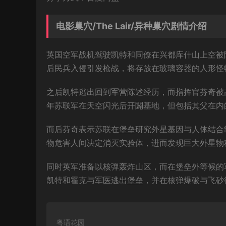
电影巢穴/The Lair/异种巢穴剧情介绍
英国空军战机驾驶凯特和同僚在兴都库什山上空被
后民兵入侵引发枪战，将存放在玻璃容器的人形怪
之后凯特逃出回到军营陈述经历，而指挥官芬奇被
年苏联军在天空闪光后开闢基地，但包括其父在内
而后芬奇表示苏联在堡垒研究外星基因与人体结合
物危害人间决定消灭实验体，进而发现巨大外星物
同时英军准备以核弹轰炸山区，而在堡垒外等候的
凯特和霍克与军医逃出堡垒，并在核弹爆破与飞砂
粤语花园