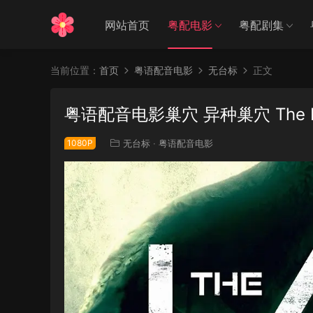
网站首页
粤配电影
粤配剧集
当前位置：
首页
粤语配音电影
无台标
正文
粤语配音电影巢穴 异种巢穴 The L
1080P
无台标
·
粤语配音电影