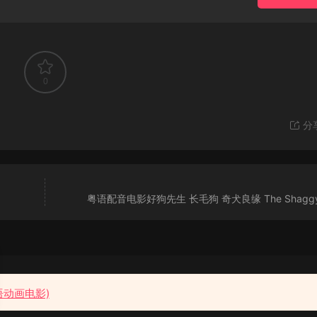
0
分
粤语配音电影好狗先生 长毛狗 奇犬良缘 The Shaggy
粤语花园
语动画电影)