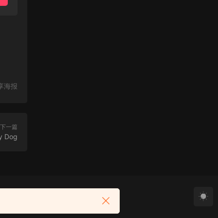
享海报
下一篇
 Dog