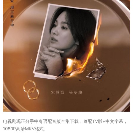
电视剧现正分手中粤语配音版全集下载，粤配TV版+中文字幕，
1080P高清MKV格式。