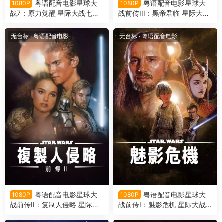
粤语配音电影星球大
粤语配音电影星球大
1080P
1080P
战7：原力觉醒 星际大战七部
战前传III：黑帝君临 星际大战
曲：原力觉醒 星球大战：原力
三部曲：西斯大帝的复仇 星球
觉醒 Star Wars: The Force A
大战前传3：西斯的反击 Star
无台标
·
粤语配音电影
无台标
·
粤语配音电影
wakens
Wars: Episode III - Revenge
of the Sith
粤语配音电影星球大
粤语配音电影星球大
1080P
1080P
战前传II：复制人侵略 星际大
战前传I：魅影危机 星际大战
战二部曲：复制人全面进攻 星
首部曲：威胁潜伏 星球大战前