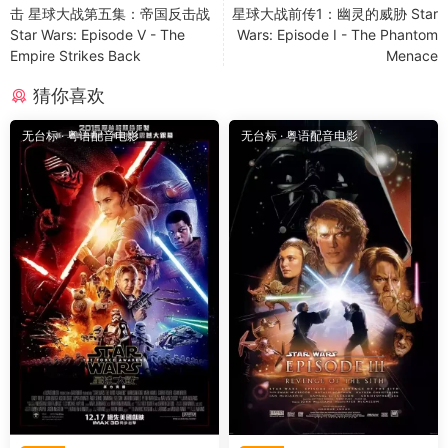
击 星球大战第五集：帝国反击战
星球大战前传1：幽灵的威胁 Star
Star Wars: Episode V - The
Wars: Episode I - The Phantom
Empire Strikes Back
Menace
猜你喜欢
无台标
·
粤语配音电影
无台标
·
粤语配音电影