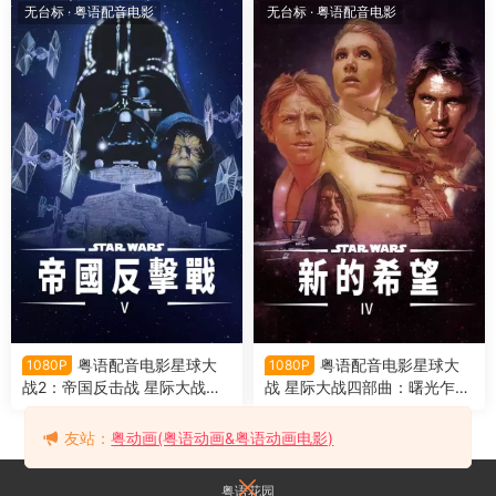
球大战前传2：克隆人的进攻 S
传1：幽灵的威胁 Star Wars: E
无台标
·
粤语配音电影
无台标
·
粤语配音电影
tar Wars: Episode II - Attack
pisode I - The Phantom Men
of the Clones
ace
粤语配音电影星球大
粤语配音电影星球大
1080P
1080P
战2：帝国反击战 星际大战五
战 星际大战四部曲：曙光乍现
部曲：帝国大反击 星球大战第
星球大战第四集：新希望 Star
五集：帝国反击战 Star Wars:
Wars
友站：
粤动画(粤语动画&粤语动画电影)
Episode V - The Empire Strik
es Back
粤语花园