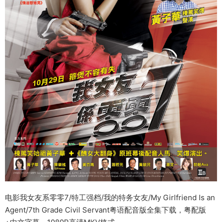
电影我女友系零零7/特工强档/我的特务女友/My Girlfriend Is an
Agent/7th Grade Civil Servant粤语配音版全集下载，粤配版