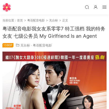
当前位置：
首页
粤语配音电影
无台标
正文
粤语配音电影我女友系零零7 特工强档 我的特务
女友 七级公务员 My Girlfriend Is an Agent
1080P
无台标
·
粤语配音电影