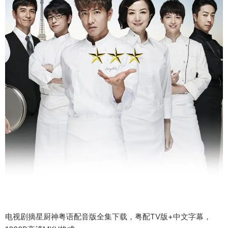
电视剧摘星厨神粤语配音版全集下载，粤配TV版+中文字幕，