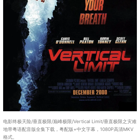
电影终极天险/垂直极限/巅峰极限/Vertical Limit/垂直极限之灾难
地带粤语配音版全集下载，粤配版+中文字幕，1080P高清MKV
格式。