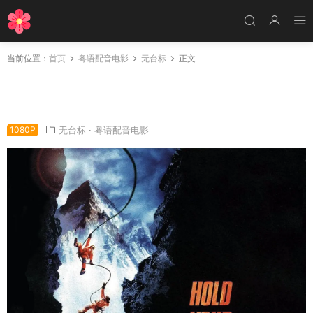
当前位置：
首页
粤语配音电影
无台标
正文
粤语配音电影终极天险 垂直极限 巅峰极限 Verti
cal Limit
1080P
无台标
·
粤语配音电影