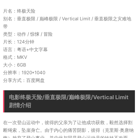
片名：终极天险
别名：垂直极限 / 巅峰极限 / Vertical Limit / 垂直极限之灾难地
带
类型：动作 / 惊悚 / 冒险
片长：124分钟
语言：粤语+中文字幕
格式：MKV
大小：6GB
分辨率：1920*1040
分享方式：百度网盘
电影终极天险/垂直极限/巅峰极限/Vertical Limit
剧情介绍
在一次登山运动中，彼得的父亲为了让他成功获救，毅然选择割
断绳索，坠崖身亡。由于内心的痛苦阴影，彼得（克里斯·奥唐纳
饰）放弃了登山事业，并由此与同是登山运动员的妹妹不欢而