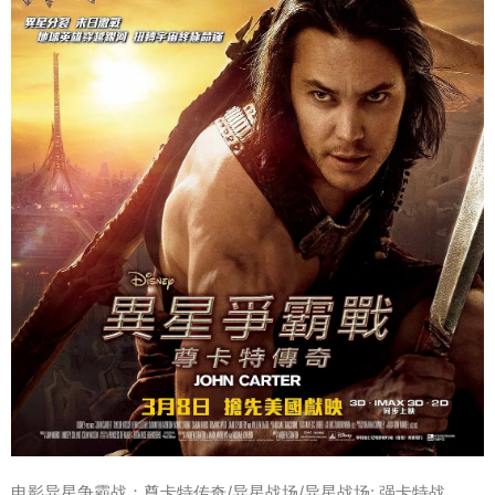
电影异星争霸战：尊卡特传奇/异星战场/异星战场: 强卡特战