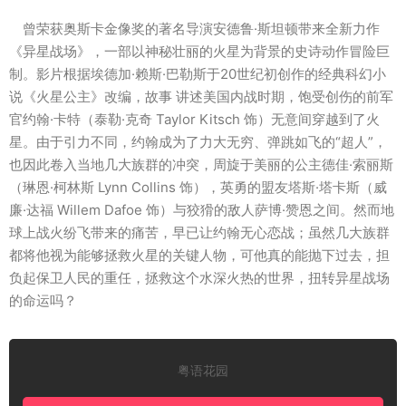
曾荣获奥斯卡金像奖的著名导演安德鲁·斯坦顿带来全新力作
《异星战场》，一部以神秘壮丽的火星为背景的史诗动作冒险巨
制。影片根据埃德加·赖斯·巴勒斯于20世纪初创作的经典科幻小
说《火星公主》改编，故事 讲述美国内战时期，饱受创伤的前军
官约翰·卡特（泰勒·克奇 Taylor Kitsch 饰）无意间穿越到了火
星。由于引力不同，约翰成为了力大无穷、弹跳如飞的“超人”，
也因此卷入当地几大族群的冲突，周旋于美丽的公主德佳·索丽斯
（琳恩·柯林斯 Lynn Collins 饰），英勇的盟友塔斯·塔卡斯（威
廉·达福 Willem Dafoe 饰）与狡猾的敌人萨博·赞恩之间。然而地
球上战火纷飞带来的痛苦，早已让约翰无心恋战；虽然几大族群
都将他视为能够拯救火星的关键人物，可他真的能抛下过去，担
负起保卫人民的重任，拯救这个水深火热的世界，扭转异星战场
的命运吗？
粤语花园