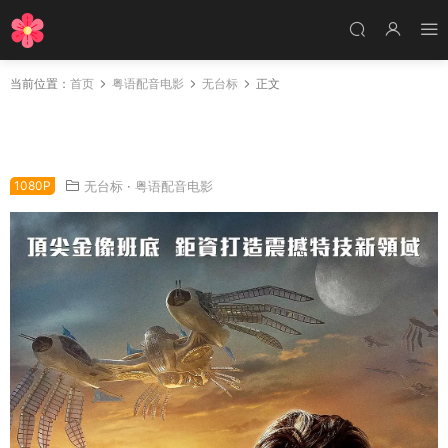
当前位置：
首页
粤语配音电影
无台标
正文
粤语配音电影异星争霸战：尊卡特传奇 异星战场
异星战场: 强卡特战记 John Carter
1080P
无台标
·
粤语配音电影