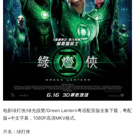
电影绿灯侠/绿光战警/Green Lantern粤语配音版全集下载，粤配
版+中文字幕，1080P高清MKV格式。
片名：绿灯侠