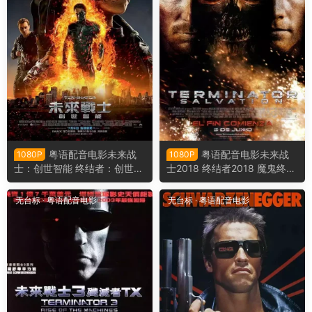
粤语配音电影未来战
粤语配音电影未来战
1080P
1080P
士：创世智能 终结者：创世纪
士2018 终结者2018 魔鬼终结
魔鬼终结者：创世契机 Termin
者：未来救赎 Terminator Sal
ator Genisys
vation
无台标
·
粤语配音电影
无台标
·
粤语配音电影