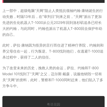
上一部中，超级电脑“天网”阻止人类抵抗领袖约翰·康纳诞生的行
动失败，时隔13年后，在“审判日”到来之前，“天网”派出了更加
先进的生化机器人T-1000从公元2029年回到洛杉矶追杀已经长
大的约翰，与此同时，约翰也派出了机器人T-800回去保护年幼
的自己。
此时，萨拉·康纳因为怪异的言行而住进了精神疗养院，约翰则和
养父母住在一起，行为叛逆。T-800找到他们，在逃避T-1000追
杀过程中，获得了二人的信任。
为了改变未来的历史，挽救人类的命运，萨拉、约翰和T-800
Model 101找到了“天网”之父，迈尔斯·戴森，说服他销毁一切有
关“天网”的资料，此时，警察和T-1000同时赶来，他们陷入了多
方争斗中。
粤语花园