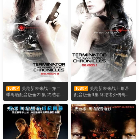
美剧新未来战士第二
美剧新未来战士粤语
1080P
1080P
季粤语配音版全22集 终结者外
配音版全9集 终结者外传粤语
传第二季粤语版
版
无台标
·
粤语配音电影
无台标
·
粤语配音电影