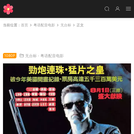
当前位置：
首页
粤语配音电影
无台标
正文
粤语配音电影未来战士2 终结者2：审判日 魔鬼
终结者2 Terminator 2: Judgment Day
1080P
无台标
·
粤语配音电影