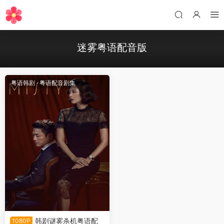
迷雾粤语配音版
粤语韩剧
·
粤语配音剧集
韩剧谜雾杀机粤语配
1080P