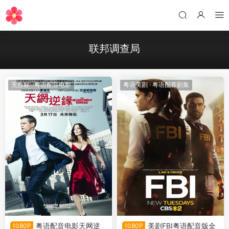
联邦调查局
无台标
·
粤语配音电影
粤语美剧
·
粤语配音剧集
粤语配音电影天网逆
美剧FBI粤语配音版全
1080P
1080P