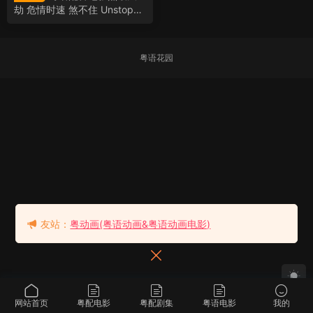
劫 危情时速 煞不住 Unstoppa
ble
粤语花园
友站：
粤动画(粤语动画&粤语动画电影)
网站首页
粤配电影
粤配剧集
粤语电影
我的