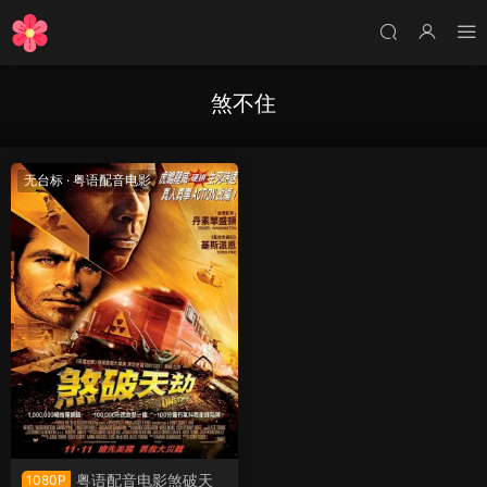
煞不住
无台标
·
粤语配音电影
粤语配音电影煞破天
1080P