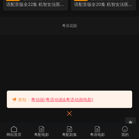
语配音版全22集 机智女法医2
语配音版全20集 机智女法医粤
粤语版
语版
粤语花园
友站：
粤动画(粤语动画&粤语动画电影)
网站首页
粤配电影
粤配剧集
粤语电影
我的