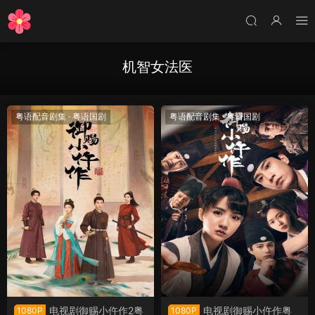
机智女法医
粤语配音剧集
·
粤语国剧
粤语配音剧集
·
粤语国剧
电视剧御赐小仵作2粤
电视剧御赐小仵作粤
1080P
1080P