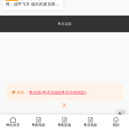
锋：战甲飞车 疯狂的麦克斯
4：狂暴之路 疯狂麦斯：愤怒
道 Mad Max: Fury Road
粤语花园
友站：
粤动画(粤语动画&粤语动画电影)
网站首页
粤配电影
粤配剧集
粤语电影
我的