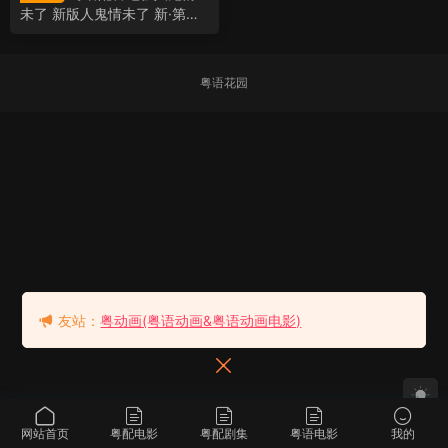
未了 新版人鬼情未了 新·第六
感生死恋 ゴースト もういち
ど抱きしめたい
粤语花园
友站：
粤动画(粤语动画&粤语动画电影)
网站首页
粤配电影
粤配剧集
粤语电影
我的