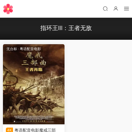
指环王III：王者无敌
无台标
·
粤语配音电影
粤语配音电影魔戒三部
4K