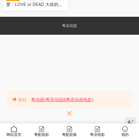
爱：LOVE or DEAD 大叔的
爱：爱情或死亡 大叔之爱电影
版 大叔的爱剧场版 おっさん
ずラブ～LOVE or DEAD～
粤语花园
友站：
粤动画(粤语动画&粤语动画电影)
网站首页
粤配电影
粤配剧集
粤语电影
我的